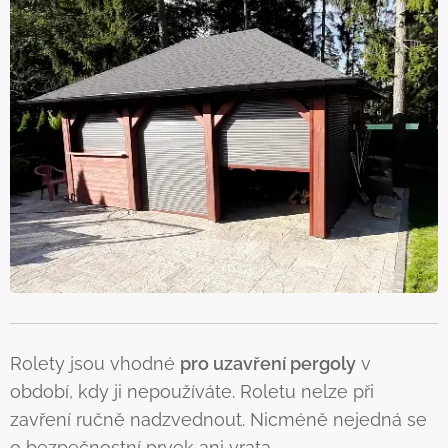
Rolety jsou vhodné
pro uzavření pergoly
v
období, kdy ji nepoužíváte. Roletu nelze při
zavření ručně nadzvednout. Nicméně nejedná se
o bezpečnostní prvek ani vrata.