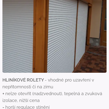
HLINÍKOVÉ ROLETY
- vhodné pro uzavření v
nepřítomnosti či na zimu
+
nelze otevřít (nadzvednout), tepelná a zvuková
izolace, nižší cena
-
horší regulace stínění