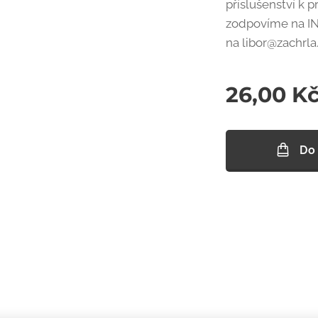
příslušenství k 
zodpovíme na I
na libor@zachrla
26,00
K
Do