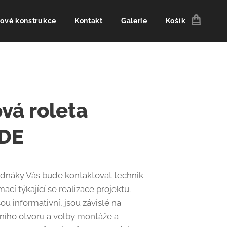
ové konstrukce
Kontakt
Galerie
Košík
ová roleta
DE
ednáky Vás bude kontaktovat technik
mací týkající se realizace projektu.
u informativní, jsou závislé na
ního otvoru a volby montáže a