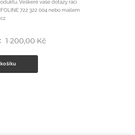
produktu. Veškeré vaše dotazy ráci
NFOLINE 722 322 004 nebo mailem
.cz
č
1 200,00
Kč
 košíku