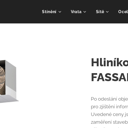
Stínění
Vrata
Sítě
Ocel
Hliník
FASSA
Po odeslání obj
pro zjištění infor
Uvedené ceny jso
zaměření staveb